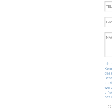
Ich 
Kenn
das
Bea
elek
werd
Einw
per 