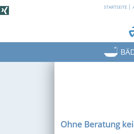
STARTSEITE
BÄ
BÄDER
3D-BA
BEISPI
PLAN
OUTDO
Ohne Beratung ke