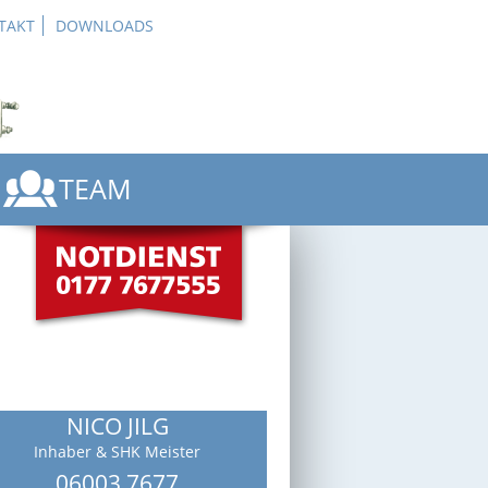
TAKT
DOWNLOADS
TEAM
E
E
CE
NICO JILG
Inhaber & SHK Meister
06003 7677