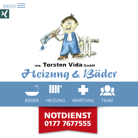
MENÜ
Navigation
überspringen
BÄDER
HEIZUNG
WARTUNG
TEAM